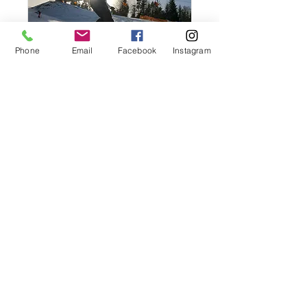
Phone
Email
Facebook
Instagram
Średnio Zaaw.-
Samouk Krynica Zdrój
27.12.2025
Więcej informacji
Szczegóły