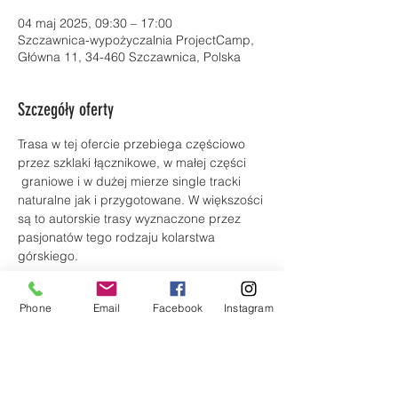
04 maj 2025, 09:30 – 17:00
Szczawnica-wypożyczalnia ProjectCamp,
Główna 11, 34-460 Szczawnica, Polska
Szczegóły oferty
Trasa w tej ofercie przebiega częściowo 
przez szklaki łącznikowe, w małej części 
 graniowe i w dużej mierze single tracki 
naturalne jak i przygotowane. W większości 
są to autorskie trasy wyznaczone przez 
pasjonatów tego rodzaju kolarstwa 
górskiego.
Pod okiem przewodnika/instruktora 
Phone
Email
Facebook
Instagram
poczujesz się pewniej w trudniejszym 
dotychczas dla Ciebie terenie. Dowiesz się 
jak bezpiecznie jeździć po dzikich 
bezdrożach.Wszystko to w swobodnej 
atmosferze z dala od miejskiego zgiełku !