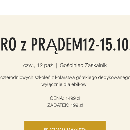
LNIA
SNOWBOARD
VOUCHERY
FOTO & VIDEO
KON
RO z PRĄDEM12-15.10
czw., 12 paź
  |  
Gościniec Zaskalnik
 czterodniowych szkoleń z kolarstwa górskiego dedykowanego 
wyłącznie dla ebików.
CENA: 1499 zł
ZADATEK: 199 zł