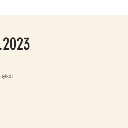
TAKT
PARTNERZY
Grupy
Members
.2023
tylko i