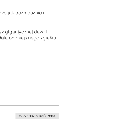
zę jak bezpiecznie i
sz gigantycznej dawki
la od miejskiego zgiełku,
 zbocza,
Sprzedaż zakończona