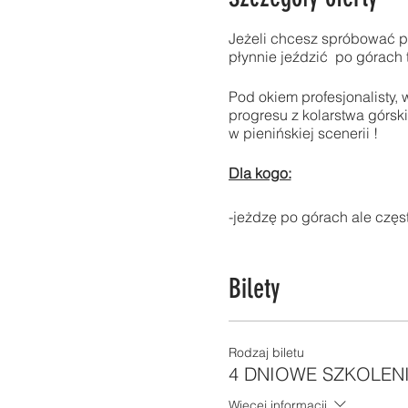
Jeżeli chcesz spróbować p
płynnie jeździć po górach t
Pod okiem profesjonalisty,
progresu z kolarstwa górs
w pienińskiej scenerii !
Dla kogo:
-jeżdzę po górach ale częs
-dużo jeźdzę po górach ale n
-dużo jeżdzę po górach ale
Bilety
-jeżdze dużo ale mało po g
Miejsca szkoleń:
Rodzaj biletu
Górksie, majestatyczne bez
4 DNIOWE SZKOLENI
Więcej informacji