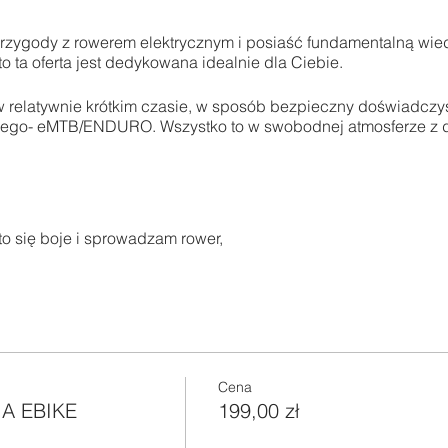
rzygody z rowerem elektrycznym i posiaść fundamentalną wied
o ta oferta jest dedykowana idealnie dla Ciebie.
 w relatywnie krótkim czasie, w sposób bezpieczny doświadczy
kiego- eMTB/ENDURO. Wszystko to w swobodnej atmosferze z da
to się boje i sprowadzam rower,
igdy nikt mnie nie szkolił techniki,
 nie potafie/boje się skręcać i pokonywać stromsze kamieniste
órach.
Cena
droża Małych Pienin, Beskidu sądeckiego, Pienin słowackich
A EBIKE
199,00 zł