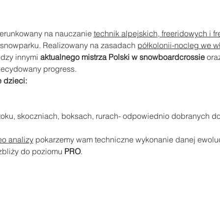
ierunkowany na nauczanie 
technik alpejskich, freeridowych i f
 snowparku. Realizowany na zasadach 
półkolonii-nocleg we w
ędzy innymi 
aktualnego mistrza Polski w snowboardcrossie
 ora
decydowany progress. 
dzieci:
toku, skoczniach, boksach, rurach- odpowiednio dobranych d
eo analizy
 pokarzemy wam techniczne wykonanie danej ewoluc
zbliży do poziomu 
PRO
.