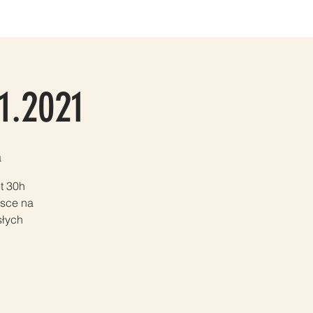
TAKT
PARTNERZY
Grupy
Members
1.2021
a
t 30h
lsce na
słych