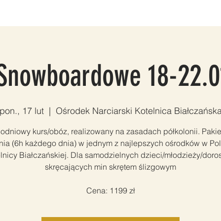
LNIA
SNOWBOARD
VOUCHERY
FOTO & VIDEO
KON
 Snowboardowe 18-22.0
pon., 17 lut
  |  
Ośrodek Narciarski Kotelnica Białczańsk
iodniowy kurs/obóz, realizowany na zasadach półkolonii. Pakie
nia (6h każdego dnia) w jednym z najlepszych ośrodków w Po
lnicy Białczańskiej. Dla samodzielnych dzieci/młodzieży/doro
skręcających min skrętem ślizgowym
Cena: 1199 zł