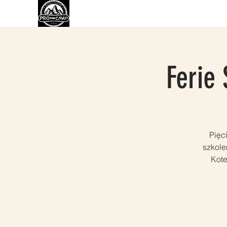
O NAS
ROWER
EBIKE
WYPOŻYCZA
Ferie
Pięc
szkole
Kote