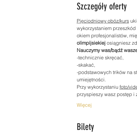
Szczegóły oferty
Pięciodniowy obóz/kurs
 uk
wykorzystaniem przeszkód
okiem profesjonalistów, mi
olimpijsiekiej 
osiągniesz z
Nauczymy was/bądź wasze 
-technicznie skręcać,
-skakać,
-podstawowych trików na s
umiejętności.
Przy wykorzystaniu 
foto/vid
przyspieszy wasz postęp i 
Więcej
Bilety