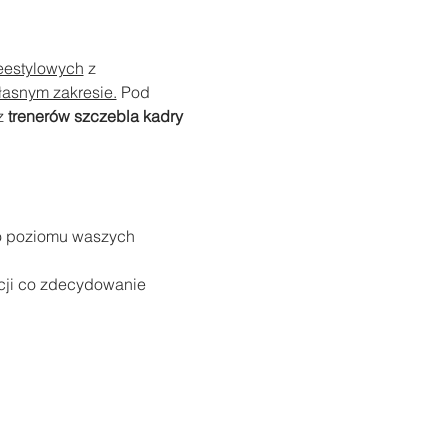
reestylowych
 z 
łasnym zakresie.
 Pod 
z 
trenerów szczebla kadry 
o poziomu waszych 
ji co zdecydowanie 