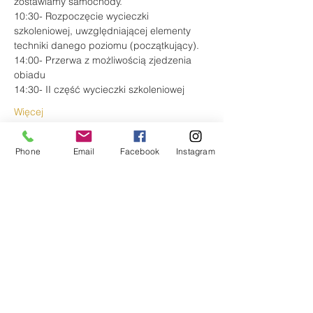
zostawiamy samochody.
10:30- Rozpoczęcie wycieczki 
szkoleniowej, uwzględniającej elementy 
techniki danego poziomu (początkujący).
14:00- Przerwa z możliwością zjedzenia 
obiadu 
14:30- II część wycieczki szkoleniowej
Więcej
Bilety
Phone
Email
Facebook
Instagram
Sprzedaż zakończona
Rodzaj biletu
Początki Enduro 08-09.06.2019
Więcej informacji
Cena
100,00 zł