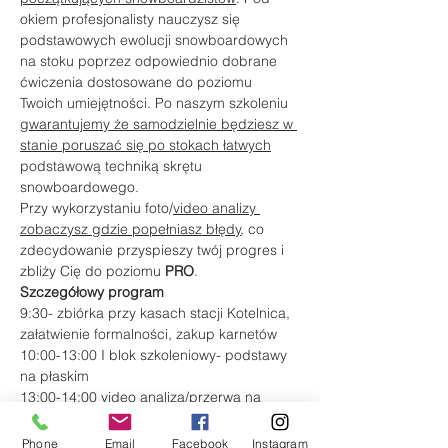
okiem profesjonalisty nauczysz się 
podstawowych ewolucji snowboardowych 
na stoku poprzez odpowiednio dobrane 
ćwiczenia dostosowane do poziomu 
Twoich umiejętności. Po naszym szkoleniu 
gwarantujemy że samodzielnie będziesz w 
stanie poruszać się po stokach łatwych
podstawową techniką skrętu 
snowboardowego.
Przy wykorzystaniu foto/
video analizy 
zobaczysz gdzie popełniasz błędy
, co 
zdecydowanie przyspieszy twój progres i 
zbliży Cię do poziomu 
PRO
.
Szczegółowy program
9:30- zbiórka przy kasach stacji Kotelnica, 
załatwienie formalności, zakup karnetów
10:00-13:00 I blok szkoleniowy- podstawy 
na płaskim
13:00-14:00 video analiza/przerwa na 
posiłek
Phone
Email
Facebook
Instagram