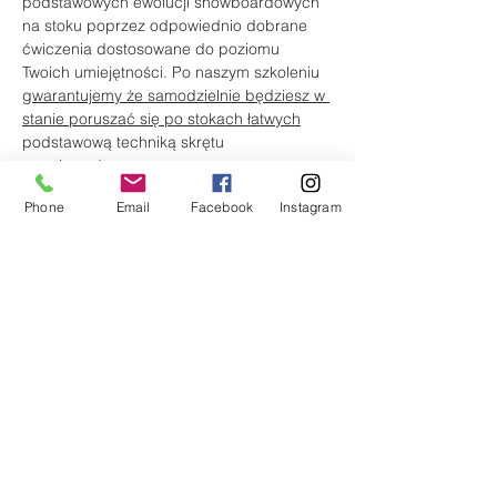
podstawowych ewolucji snowboardowych 
na stoku poprzez odpowiednio dobrane 
ćwiczenia dostosowane do poziomu 
Twoich umiejętności. Po naszym szkoleniu 
gwarantujemy że samodzielnie będziesz w 
stanie poruszać się po stokach łatwych
podstawową techniką skrętu 
snowboardowego.
Przy wykorzystaniu foto/
video analizy 
Phone
Email
Facebook
Instagram
zobaczysz gdzie popełniasz błędy
, co 
zdecydowanie przyspieszy twój progres i 
zbliży Cię do poziomu 
PRO
.
Szczegółowy program
13:00-15:00 I blok szkoleniowy
15:00-15:30 video analiza/przerwa na 
posiłek
15:30-17:00 II blok szkoleniowy
Więcej