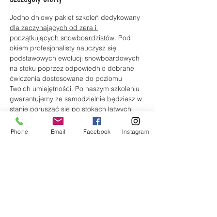
Jedno dniowy pakiet szkoleń dedykowany 
dla zaczynających od zera i 
początkujących snowboardzistów
. Pod 
okiem profesjonalisty nauczysz się 
podstawowych ewolucji snowboardowych 
na stoku poprzez odpowiednio dobrane 
ćwiczenia dostosowane do poziomu 
Twoich umiejętności. Po naszym szkoleniu 
gwarantujemy że samodzielnie będziesz w 
stanie poruszać się po stokach łatwych
podstawową techniką skrętu 
snowboardowego.
Phone
Email
Facebook
Instagram
Przy wykorzystaniu foto/
video analizy 
zobaczysz gdzie popełniasz błędy
, co 
zdecydowanie przyspieszy twój progres i 
zbliży Cię do poziomu 
PRO
.
Szczegółowy program
13:00-15:00 I blok szkoleniowy