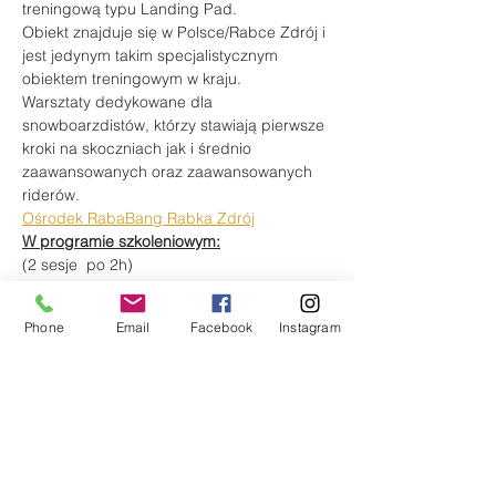
treningową typu Landing Pad.
Obiekt znajduje się w Polsce/Rabce Zdrój i 
jest jedynym takim specjalistycznym 
obiektem treningowym w kraju.
Warsztaty dedykowane dla 
snowboarzdistów, którzy stawiają pierwsze 
kroki na skoczniach jak i średnio 
zaawansowanych oraz zaawansowanych 
riderów.
Ośrodek RabaBang Rabka Zdrój
W programie szkoleniowym:
(2 sesje  po 2h)
Więcej
Phone
Email
Facebook
Instagram
Bilety
Sprzedaż zakończona
Rodzaj biletu