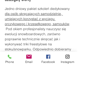
Jedno dniowy pakiet szkoleń dedykowany 
dla osób skręcających samodzielnie, 
umiejących korzystać z wyciągu 
orczykowego i krzesełkowego, samouków
. 
 Pod okiem profesjonalisty nauczysz się 
ewolucji snowboardowych, zarówno 
poprawnie technicznie skręcać jak i 
wykonywać triki freestylowe na 
stoku/snowparku. Odpowiednio dobieramy 
ćwiczenia, które na bierząco  dostosujemy 
do poziomu Twoich umiejętności. 
Phone
Email
Facebook
Instagram
Przy wykorzystaniu 
video analizy 
zobaczysz jak błyskawicznie poprawisz 
technikę
, co zdecydowanie przyspieszy 
twój progres i zbliży Cię do poziomu 
PRO
.
Szczegółowy program
9:00-11:00 I blok szkoleniowy
11:00-11:30 video analiza/przerwa na 