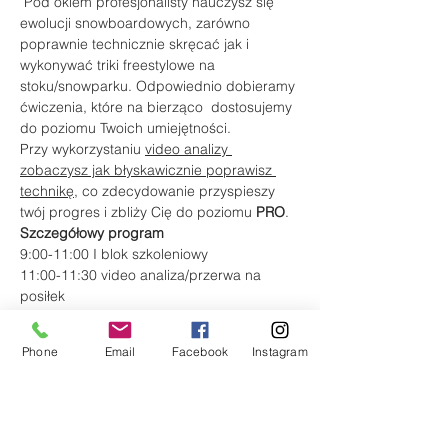
 Pod okiem profesjonalisty nauczysz się 
ewolucji snowboardowych, zarówno 
poprawnie technicznie skręcać jak i 
wykonywać triki freestylowe na 
stoku/snowparku. Odpowiednio dobieramy 
ćwiczenia, które na bierząco  dostosujemy 
do poziomu Twoich umiejętności. 
Przy wykorzystaniu 
video analizy 
zobaczysz jak błyskawicznie poprawisz 
technikę
, co zdecydowanie przyspieszy 
twój progres i zbliży Cię do poziomu 
PRO
.
Szczegółowy program
9:00-11:00 I blok szkoleniowy
11:00-11:30 video analiza/przerwa na 
posiłek
11:30-13:00 II blok szkoleniowy
Więcej
Phone
Email
Facebook
Instagram
Bilety