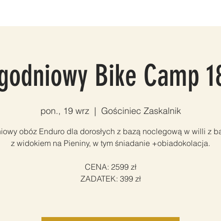
LNIA
SNOWBOARD
VOUCHERY
FOTO & VIDEO
KON
godniowy Bike Camp 
pon., 19 wrz
  |  
Gościniec Zaskalnik
iowy obóz Enduro dla dorosłych z bazą noclegową w willi z 
z widokiem na Pieniny, w tym śniadanie +obiadokolacja.
CENA: 2599 zł
ZADATEK: 399 zł