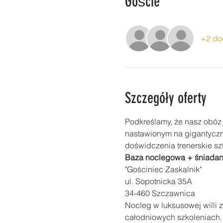
Goście
+2 do
Szczegóły oferty
Podkreślamy, że nasz obóz
nastawionym na gigantyczną
doświdczenia trenerskie s
Baza noclegowa + śniadani
"Gościniec Zaskalnik"
ul. Sopotnicka 35A
34-460 Szczawnica
Nocleg w luksusowej willi 
całodniowych szkoleniach.