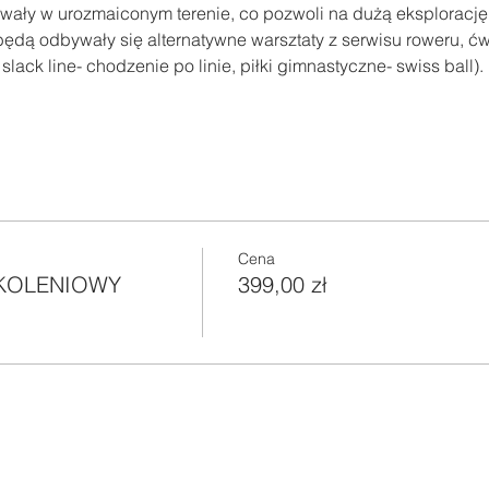
ały w urozmaiconym terenie, co pozwoli na dużą eksplorację g
dą odbywały się alternatywne warsztaty z serwisu roweru, ćw
lack line- chodzenie po linie, piłki gimnastyczne- swiss ball).
Cena
KOLENIOWY
399,00 zł