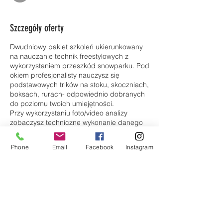
Szczegóły oferty
Dwudniowy pakiet szkoleń ukierunkowany
na nauczanie technik freestylowych z
wykorzystaniem przeszkód snowparku. Pod
okiem profesjonalisty nauczysz się
podstawowych trików na stoku, skoczniach,
boksach, rurach- odpowiednio dobranych
do poziomu twoich umiejętności.
Przy wykorzystaniu foto/video analizy
zobaczysz techniczne wykonanie danego
triku co zdecydowanie przyspieszy twój
progres i zbliży Cię do poziomu PRO.
Phone
Email
Facebook
Instagram
Szczegółowy program
Bilety
Sobota:
9:30- zbiórka przy kasach stacji Kotelnica,
Sprzedaż zakończona
załatwienie formalności, zakup karnetów
Rodzaj biletu
10:00-13:00 I blok freestylowy- podstawy
na płaskim