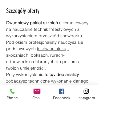
Szczegóły oferty
Dwudniowy pakiet szkoleń 
ukierunkowany 
na nauczanie technik freestylowych z 
wykorzystaniem przeszkód snowparku. 
Pod okiem profesjonalisty nauczysz się 
podstawowych 
trików na stoku, 
skoczniach, boksach, rurach
- 
odpowiednio dobranych do poziomu 
twoich umiejętności.
Przy wykorzystaniu f
oto/video analizy
zobaczysz techniczne wykonanie danego 
triku co zdecydowanie przyspieszy twój 
progres i zbliży Cię do poziomu 
PRO
.
Phone
Email
Facebook
Instagram
*W przypadku słabych warunków 
śniegowych/zamkniętego snowparku, 
uczymy się trików i ewolucji na stoku