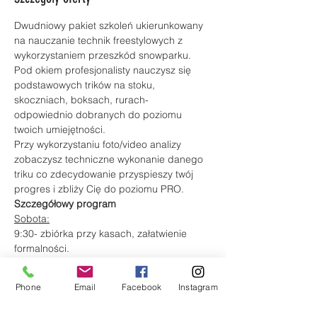
Dwudniowy pakiet szkoleń ukierunkowany 
na nauczanie technik freestylowych z 
wykorzystaniem przeszkód snowparku. 
Pod okiem profesjonalisty nauczysz się 
podstawowych trików na stoku, 
skoczniach, boksach, rurach- 
odpowiednio dobranych do poziomu 
twoich umiejętności.
Przy wykorzystaniu foto/video analizy 
zobaczysz techniczne wykonanie danego 
triku co zdecydowanie przyspieszy twój 
progres i zbliży Cię do poziomu PRO.
Szczegółowy program
Sobota:
9:30- zbiórka przy kasach, załatwienie 
formalności.
10:00-13:00 I blok freestylowy- podstawy 
na płaskim
Phone
Email
Facebook
Instagram
Więcej