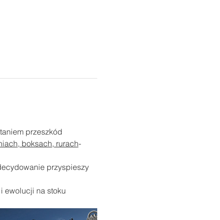
staniem przeszkód 
niach, boksach, rurach
- 
decydowanie przyspieszy 
 ewolucji na stoku