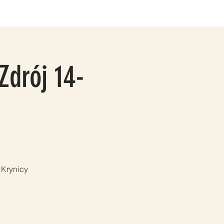
TAKT
PARTNERZY
Grupy
Members
Zdrój 14-
 Krynicy