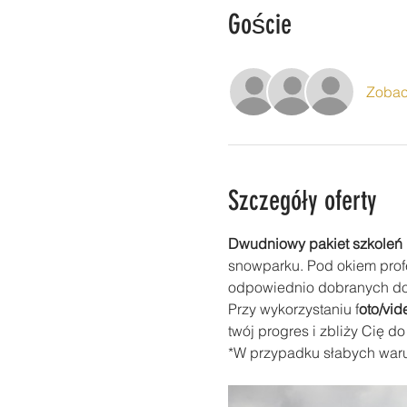
Goście
Zobac
Szczegóły oferty
Dwudniowy pakiet szkoleń 
snowparku. Pod okiem prof
odpowiednio dobranych do 
Przy wykorzystaniu f
oto/vid
twój progres i zbliży Cię d
*W przypadku słabych waru