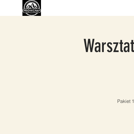
O NAS
ROWER
EBIKE
WYPOŻYCZA
Warsztat
Pakiet 