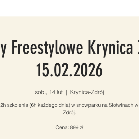
LNIA
SNOWBOARD
VOUCHERY
FOTO & VIDEO
KON
y Freestylowe Krynica 
15.02.2026
sob., 14 lut
  |  
Krynica-Zdrój
12h szkolenia (6h każdego dnia) w snowparku na Słotwinach w
Zdrój.
Cena: 899 zł